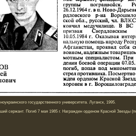
краинского государственного университета. Луганск, 1995.
ший сержант. Погиб 7 мая 1985 г. Награжден орденом Красной Звезды (п