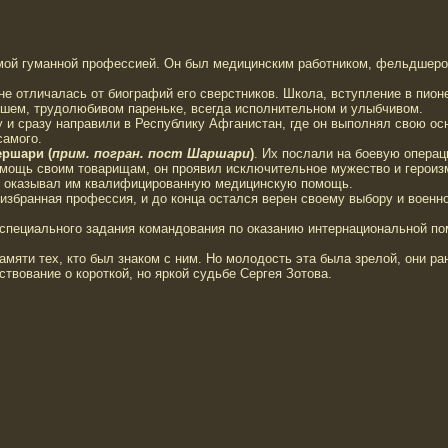
самой гуманной профессией. Он был медицинским работником, фельдшер
 не отличалась от биографий его сверстников. Школа, вступление в пи
рошем, трудолюбивом пареньке, всегда исполнительном и улыбчивом.
 и сразу направили в Республику Афганистан, где он выполнял свою осно
самого.
ершари (
прим. погран. пост Шаршари
)
. Их послали на боевую операц
мощь своим товарищам, он проявил исключительное мужество и героизм.
ть, оказывал им квалифицированную медицинскую помощь.
 избранная профессия, и до конца остался верен своему выбору и воен
 специального задания командования по оказанию интернациональной 
амяти тех, кто был знаком с ним. Но молодость эта была зрелой, они р
твование о короткой, но яркой судьбе Сергея Зотова.