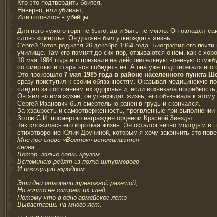
Кто это подтвердить боится,
Наверно, или убивает,
Или готовится в убийцы.
Для него чужого горя не было, да и быть не могло. Он овладел 
слово «смерть». Он должен был утверждать жизнь.
Сергей Зотов родился 26 декабря 1964 года. Биография его почти
училище. Там его помнят до сих пор, отзываются о нем, как о хо
10 мая 1984 года его призвали на действительную военную службу
со смертью и стараться победить ее. А она уже подстерегала его 
Это произошло
7 мая 1985 года в районе населенного пункта Ш
сразу приступил к своим обязанностям. Оказывая медицинскую по
следил за состоянием их здоровья и, если возникала потребнос
Он жил во имя жизни, он утверждал жизнь, его обязывала к этому
Сергей Иванович был смертельно ранен в грудь и скончался.
За храбрость и самоотверженность, проявленные при выполнении
Зотов С.И. посмертно награжден орденом Красной Звезды.
Так сложилась его короткая жизнь. Он остался вечно молодым в п
стихотворение Юлии Друниной, которым я хочу закончить это повес
Мне при слове «Восток» вспоминаются
снова
Ветер, голые сопки кругом.
Вспоминаю ребят из полка штурмового
И рокочущий аэродром.
Эти дни отгорали тревожной ракетой,
Но ничто не сотрет их след,
Потому что в одно армейское лето
Вырастаешь на много лет.