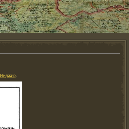
-Инджир
.