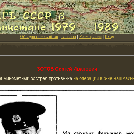
Объединение сайтов
|
Главная
|
Регистрация
|
Вход
ЗОТОВ Сергей Иванович
под минометный обстрел противника
на операции в р-не Чашмайи