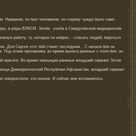
ом. Наверное, он был человеком, ко¬торому чуждо было само
онеры, в ряды ВЛКСМ. Затем - учеба в Свердловском медицинском
вную работу, ту, которую он избрал, - спасать людей, бороться
ию. Для Сергея этот бой станет последним... С начала боя он
 Под огнем противника, во время выноса раненых с поля боя, он
ной присяге. Во время эвакуации раненых младший сержант Зотов
помощи Демократической Республики Афганистан, младший сержант
ано повзрослели, эти юноши. И сейчас мне вспомнилось