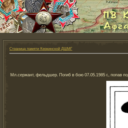
Страница памяти Керкинской ДШМГ
Мл.сержант, фельдшер. Погиб в бою 07.05.1985 г., попав 