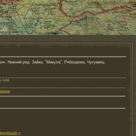
ич. Нижний ряд: Зайка, "Микула", Рябошапка, Чугуевец.
г
: 0.0/0
змере
едующая »