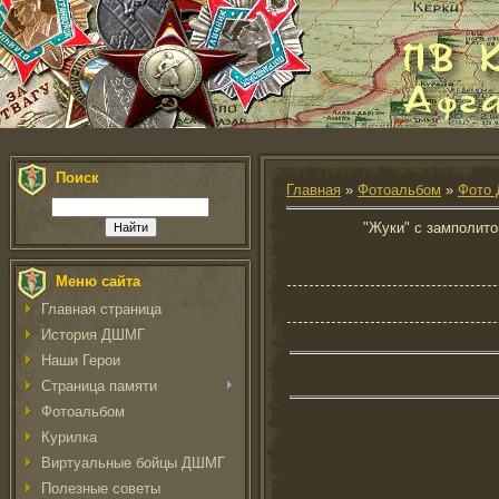
Поиск
Главная
»
Фотоальбом
»
Фото 
"Жуки" с замполито
Меню сайта
Главная страница
История ДШМГ
Наши Герои
Страница памяти
Фотоальбом
Курилка
Виртуальные бойцы ДШМГ
Полезные советы