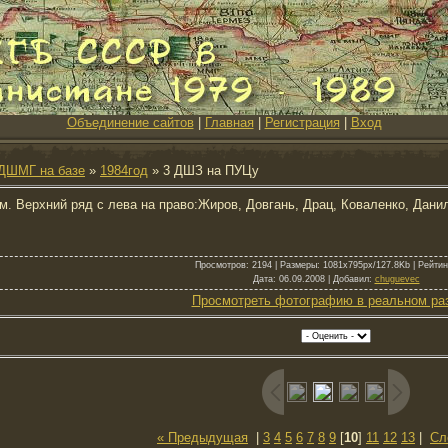
Объединение сайтов
|
Главная
|
Регистрация
|
Вход
ДШМГ на базе
»
1984год
» 3 ДШЗ на ПУЦу
м. Верхний ряд с лева на право:Жиров, Довгань, Драц, Коваленко, Данил
Просмотров
: 2194 |
Размеры
: 1081x795px/127.8Kb |
Рейтин
Дата
: 06.09.2008 |
Добавил
:
chuguevec
Просмотреть фотографию в реальном ра
« Предыдущая
|
3
4
5
6
7
8
9
[
10
]
11
12
13
|
Сл