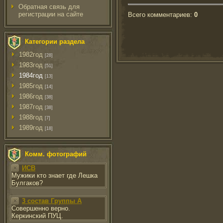
Обратная связь для
регистрации на сайте
Всего комментариев
:
0
Категории раздела
1982год
[28]
1983год
[51]
1984год
[13]
1985год
[14]
1986год
[38]
1987год
[38]
1988год
[7]
1989год
[18]
Комм. фотографий
ИСВ
Мужики кто знает где Лешка
Булгаков?
3 состав Группы А
Совершенно верно.
Керкинский ПУЦ.