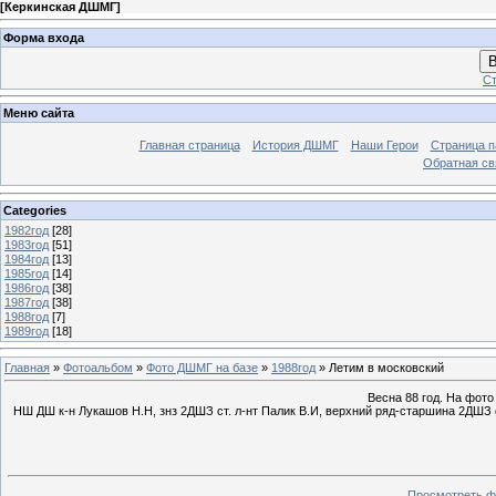
[
Керкинская ДШМГ
]
Форма входа
В
Ст
Меню сайта
Главная страница
История ДШМГ
Наши Герои
Страница п
Обратная св
Categories
1982год
[28]
1983год
[51]
1984год
[13]
1985год
[14]
1986год
[38]
1987год
[38]
1988год
[7]
1989год
[18]
Главная
»
Фотоальбом
»
Фото ДШМГ на базе
»
1988год
» Летим в московский
Весна 88 год. На фото
НШ ДШ к-н Лукашов Н.Н, знз 2ДШЗ ст. л-нт Палик В.И, верхний ряд-старшина 2ДШЗ ст
Просмотреть ф