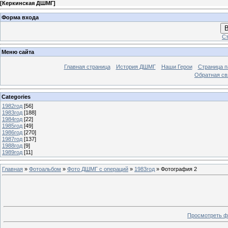
[
Керкинская ДШМГ
]
Форма входа
В
Ст
Меню сайта
Главная страница
История ДШМГ
Наши Герои
Страница п
Обратная св
Categories
1982год
[56]
1983год
[188]
1984год
[22]
1985год
[49]
1986год
[270]
1987год
[137]
1988год
[9]
1989год
[11]
Главная
»
Фотоальбом
»
Фото ДШМГ с операций
»
1983год
» Фотография 2
Просмотреть ф