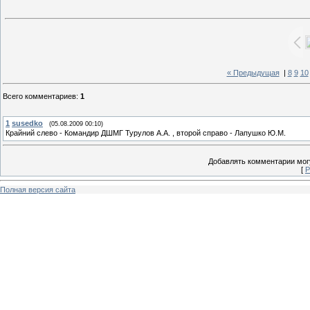
« Предыдущая
|
8
9
10
Всего комментариев
:
1
1
susedko
(05.08.2009 00:10)
Крайний слево - Командир ДШМГ Турулов А.А. , второй справо - Лапушко Ю.М.
Добавлять комментарии могу
[
Р
Полная версия сайта