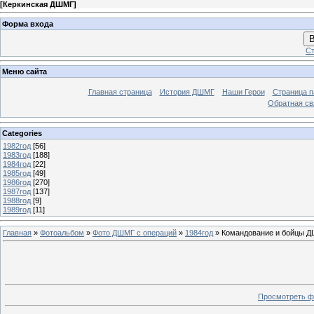
[
Керкинская ДШМГ
]
Форма входа
В
Ст
Меню сайта
Главная страница
История ДШМГ
Наши Герои
Страница п
Обратная св
Categories
1982год
[56]
1983год
[188]
1984год
[22]
1985год
[49]
1986год
[270]
1987год
[137]
1988год
[9]
1989год
[11]
Главная
»
Фотоальбом
»
Фото ДШМГ с операций
»
1984год
» Командование и бойцы Д
Просмотреть ф