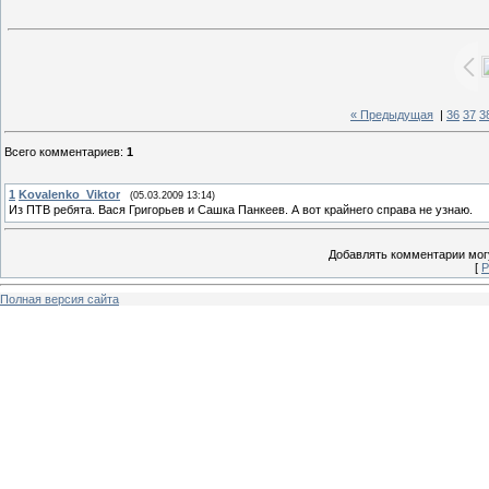
« Предыдущая
|
36
37
3
Всего комментариев
:
1
1
Kovalenko_Viktor
(05.03.2009 13:14)
Из ПТВ ребята. Вася Григорьев и Сашка Панкеев. А вот крайнего справа не узнаю.
Добавлять комментарии могу
[
Р
Полная версия сайта