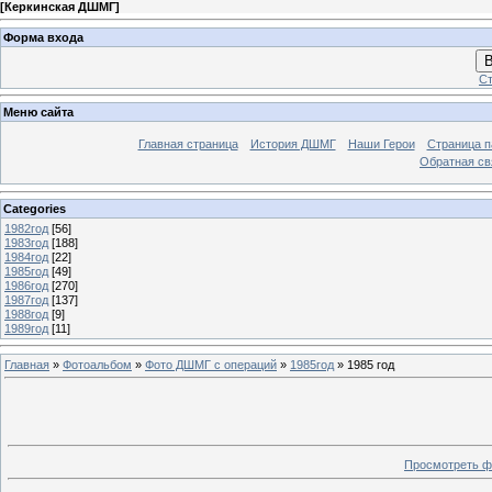
[
Керкинская ДШМГ
]
Форма входа
В
Ст
Меню сайта
Главная страница
История ДШМГ
Наши Герои
Страница п
Обратная св
Categories
1982год
[56]
1983год
[188]
1984год
[22]
1985год
[49]
1986год
[270]
1987год
[137]
1988год
[9]
1989год
[11]
Главная
»
Фотоальбом
»
Фото ДШМГ с операций
»
1985год
» 1985 год
Просмотреть ф