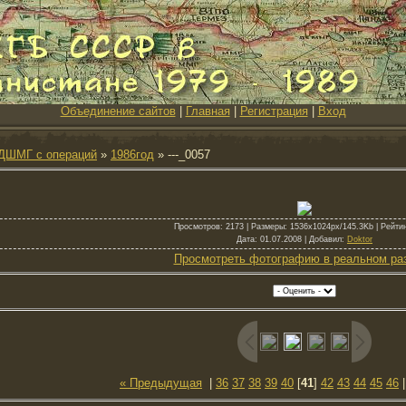
Объединение сайтов
|
Главная
|
Регистрация
|
Вход
ДШМГ с операций
»
1986год
» ---_0057
Просмотров
: 2173 |
Размеры
: 1536x1024px/145.3Kb |
Рейти
Дата
: 01.07.2008 |
Добавил
:
Doktor
Просмотреть фотографию в реальном ра
« Предыдущая
|
36
37
38
39
40
[
41
]
42
43
44
45
46