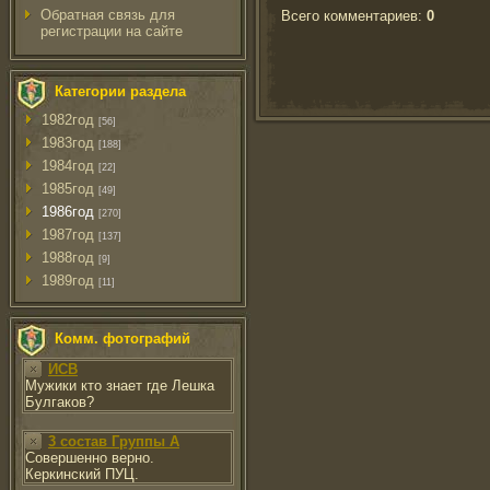
Обратная связь для
Всего комментариев
:
0
регистрации на сайте
Категории раздела
1982год
[56]
1983год
[188]
1984год
[22]
1985год
[49]
1986год
[270]
1987год
[137]
1988год
[9]
1989год
[11]
Комм. фотографий
ИСВ
Мужики кто знает где Лешка
Булгаков?
3 состав Группы А
Совершенно верно.
Керкинский ПУЦ.