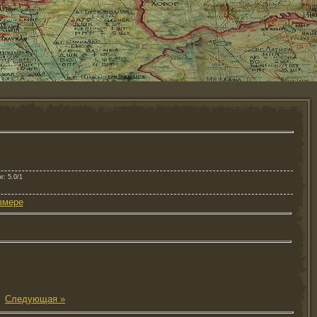
нг
: 5.0/1
змере
|
Следующая »