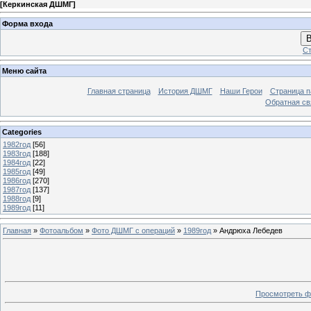
[
Керкинская ДШМГ
]
Форма входа
В
Ст
Меню сайта
Главная страница
История ДШМГ
Наши Герои
Страница п
Обратная св
Categories
1982год
[56]
1983год
[188]
1984год
[22]
1985год
[49]
1986год
[270]
1987год
[137]
1988год
[9]
1989год
[11]
Главная
»
Фотоальбом
»
Фото ДШМГ с операций
»
1989год
» Андрюха Лебедев
Просмотреть ф