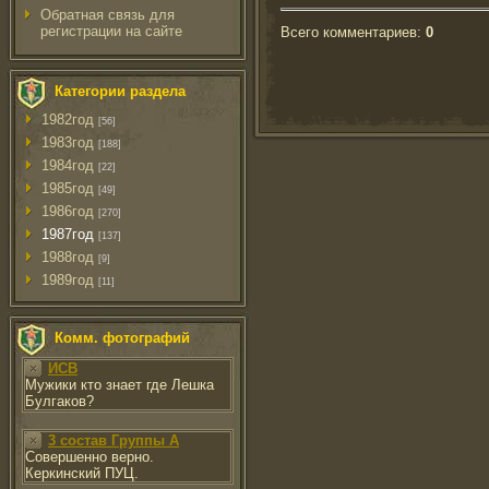
Обратная связь для
регистрации на сайте
Всего комментариев
:
0
Категории раздела
1982год
[56]
1983год
[188]
1984год
[22]
1985год
[49]
1986год
[270]
1987год
[137]
1988год
[9]
1989год
[11]
Комм. фотографий
ИСВ
Мужики кто знает где Лешка
Булгаков?
3 состав Группы А
Совершенно верно.
Керкинский ПУЦ.