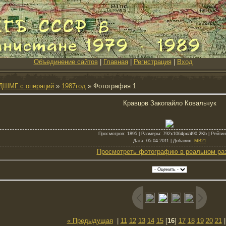
Объединение сайтов
|
Главная
|
Регистрация
|
Вход
ДШМГ с операций
»
1987год
» Фотография 1
Кравцов Закопайло Ковальчук
Просмотров
: 1895 |
Размеры
: 792x1064px/490.2Kb |
Рейтин
Дата
: 05.04.2011 |
Добавил
:
MB21
Просмотреть фотографию в реальном ра
« Предыдущая
|
11
12
13
14
15
[
16
]
17
18
19
20
21