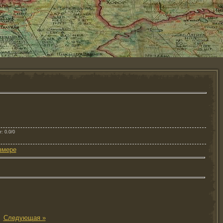
г
: 0.0/0
змере
|
Следующая »