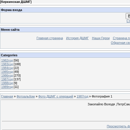
[
Керкинская ДШМГ
]
Форма входа
В
Ст
Меню сайта
Главная страница
История ДШМГ
Наши Герои
Страница п
Обратная св
Categories
1982год
[56]
1983год
[188]
1984год
[22]
1985год
[49]
1986год
[270]
1987год
[137]
1988год
[9]
1989год
[11]
Главная
»
Фотоальбом
»
Фото ДШМГ с операций
»
1987год
» Фотография 1
Закопайло Володя ,ПетрСак
Просмотреть ф