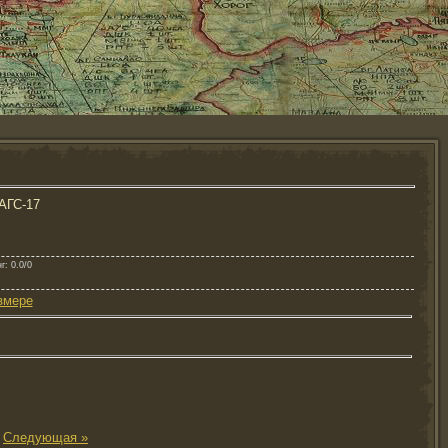
АГС-17
нг
: 0.0/0
змере
|
Следующая »