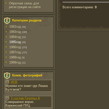
Обратная связь для
регистрации на сайте
Всего комментариев
:
0
Категории раздела
1982год
[56]
1983год
[188]
1984год
[22]
1985год
[49]
1986год
[270]
1987год
[137]
1988год
[9]
1989год
[11]
Комм. фотографий
ИСВ
Мужики кто знает где Лешка
Булгаков?
3 состав Группы А
Совершенно верно.
Керкинский ПУЦ.