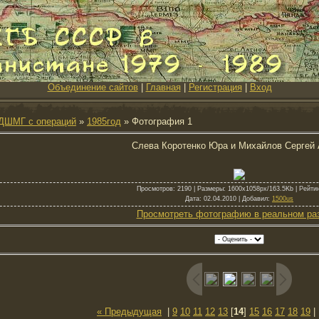
Объединение сайтов
|
Главная
|
Регистрация
|
Вход
ДШМГ с операций
»
1985год
» Фотография 1
Слева Коротенко Юра и Михайлов Сергей 
Просмотров
: 2190 |
Размеры
: 1600x1058px/163.5Kb |
Рейти
Дата
: 02.04.2010 |
Добавил
:
1500us
Просмотреть фотографию в реальном ра
« Предыдущая
|
9
10
11
12
13
[
14
]
15
16
17
18
19