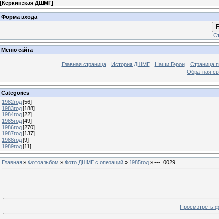
[
Керкинская ДШМГ
]
Форма входа
В
Ст
Меню сайта
Главная страница
История ДШМГ
Наши Герои
Страница п
Обратная св
Categories
1982год
[56]
1983год
[188]
1984год
[22]
1985год
[49]
1986год
[270]
1987год
[137]
1988год
[9]
1989год
[11]
Главная
»
Фотоальбом
»
Фото ДШМГ с операций
»
1985год
» ---_0029
Просмотреть ф