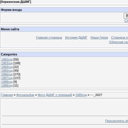
[
Керкинская ДШМГ
]
Форма входа
В
Ст
Меню сайта
Главная страница
История ДШМГ
Наши Герои
Страница п
Обратная св
Categories
1982год
[56]
1983год
[188]
1984год
[22]
1985год
[49]
1986год
[270]
1987год
[137]
1988год
[9]
1989год
[11]
Главная
»
Фотоальбом
»
Фото ДШМГ с операций
»
1985год
» ---_0027
Просмотреть ф